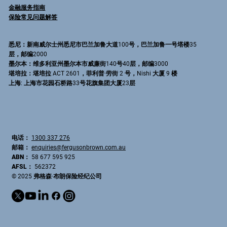
金融服务指南
保险常见问题解答
悉尼
：新南威尔士州悉尼市巴兰加鲁大道100号，巴兰加鲁一号塔楼35
层，邮编2000
墨尔本
：维多利亚州墨尔本市威廉街140号40层，邮编3000
堪培拉
：堪培拉 ACT 2601，菲利普·劳街 2 号，Nishi 大厦 9 楼
上海
: 上海市花园石桥路33号花旗集团大厦23层
电话：
1300 337 276
邮箱：
enquiries@fergusonbrown.com.au
ABN：
58 677 595 925
AFSL：
562372
© 2025 弗格森·布朗保险经纪公司