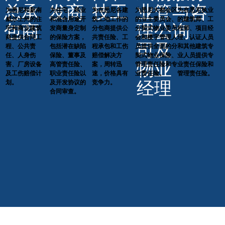
总承
发商
技工
业管
与咨
为悉尼和新南
为悉尼大都会区
为在悉尼各建
为在悉尼执业
为住宅、商业
威尔士州的住
的业主委员会、
筑工地工作的
的建筑师、工
和混合用途开
包商
理公
询
宅和商业建筑
分契式物业委员
分包商提供公
程师、项目经
发商量身定制
商提供合同工
会和楼宇管理人
共责任险、工
理、认证人员
的保险方案，
司及
程、公共责
员提供全面的分
程承包和工伤
和其他建筑专
包括潜在缺陷
任、人身伤
契式物业保险、
赔偿解决方
业人员提供专
保险、董事及
物业
害、厂房设备
管理责任险和专
案，周转迅
业责任保险和
高管责任险、
及工伤赔偿计
业责任险。
速，价格具有
管理责任险。
职业责任险以
经理
划。
竞争力。
及开发协议的
合同审查。