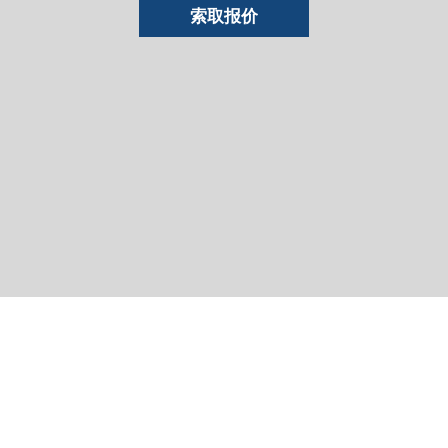
索取报价
了解弗格森·布朗律
师事务所如何帮助企
业保持安全和信心：