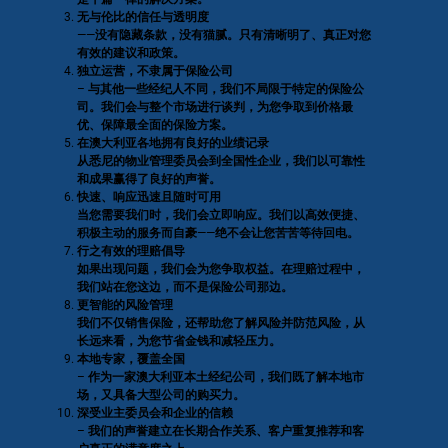
无与伦比的信任与透明度
——没有隐藏条款，没有猫腻。只有清晰明了、真正对您
有效的建议和政策。
独立运营，不隶属于保险公司
– 与其他一些经纪人不同，我们不局限于特定的保险公
司。我们会与整个市场进行谈判，为您争取到价格最
优、保障最全面的保险方案。
在澳大利亚各地拥有良好的业绩记录
从悉尼的物业管理委员会到全国性企业，我们以可靠性
和成果赢得了良好的声誉。
快速、响应迅速且随时可用
当您需要我们时，我们会立即响应。我们以高效便捷、
积极主动的服务而自豪——绝不会让您苦苦等待回电。
行之有效的理赔倡导
如果出现问题，我们会为您争取权益。在理赔过程中，
我们站在您这边，而不是保险公司那边。
更智能的风险管理
我们不仅销售保险，还帮助您了解风险并防范风险，从
长远来看，为您节省金钱和减轻压力。
本地专家，覆盖全国
– 作为一家澳大利亚本土经纪公司，我们既了解本地市
场，又具备大型公司的购买力。
深受业主委员会和企业的信赖
– 我们的声誉建立在长期合作关系、客户重复推荐和客