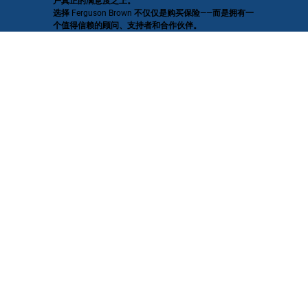
户真正的满意度之上。
选择 Ferguson Brown 不仅仅是购买保险——而是拥有一
个值得信赖的顾问、支持者和合作伙伴。
Ferguson
Brown 被
澳大利亚
公寓倡导
组织认可
为新南威
尔士州业
主独家推