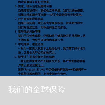
和成果赢得了良好的声誉。
快速、响应迅速且随时可用
当您需要我们时，我们会立即响应。我们以高效便捷、
积极主动的服务而自豪——绝不会让您苦苦等待回电。
行之有效的理赔倡导
如果出现问题，我们会为您争取权益。在理赔过程中，
我们站在您这边，而不是保险公司那边。
更智能的风险管理
我们不仅销售保险，还帮助您了解风险并防范风险，从
长远来看，为您节省金钱和减轻压力。
本地专家，覆盖全国
– 作为一家澳大利亚本土经纪公司，我们既了解本地市
场，又具备大型公司的购买力。
深受业主委员会和企业的信赖
– 我们的声誉建立在长期合作关系、客户重复推荐和客
户真正的满意度之上。
选择 Ferguson Brown 不仅仅是购买保险——而是拥有一
个值得信赖的顾问、支持者和合作伙伴。
我们的全球保险
公司网络