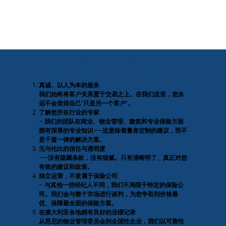
为什么选择弗格森·布朗保险经纪公
司？
真诚、以人为本的服务
我们始终将客户关系置于交易之上。在我们这里，您永
远不会觉得自己“只是另一个客户”。
了解您所在行业的专家
– 我们的团队在商业、物业管理、建筑和专业保险方面
拥有深厚的专业知识——这意味着量身定制的建议，而不
是千篇一律的解决方案。
无与伦比的信任与透明度
——没有隐藏条款，没有猫腻。只有清晰明了、真正对您
有效的建议和政策。
独立运营，不隶属于保险公司
– 与其他一些经纪人不同，我们不局限于特定的保险公
司。我们会与整个市场进行谈判，为您争取到价格最
优、保障最全面的保险方案。
在澳大利亚各地拥有良好的业绩记录
从悉尼的物业管理委员会到全国性企业，我们以可靠性