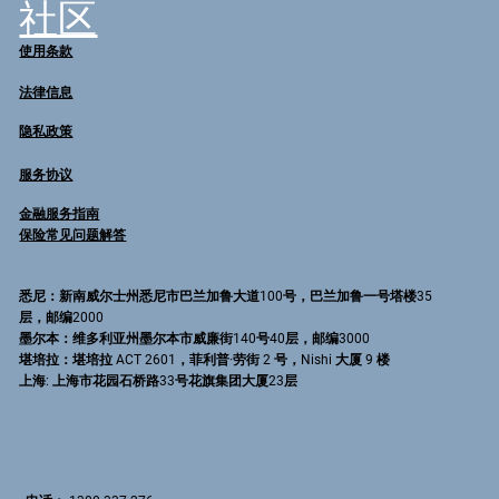
社区
使用条款
法律信息
隐私政策
服务协议
金融服务指南
保险常见问题解答
悉尼
：新南威尔士州悉尼市巴兰加鲁大道100号，巴兰加鲁一号塔楼35
层，邮编2000
墨尔本
：维多利亚州墨尔本市威廉街140号40层，邮编3000
堪培拉
：堪培拉 ACT 2601，菲利普·劳街 2 号，Nishi 大厦 9 楼
上海
: 上海市花园石桥路33号花旗集团大厦23层