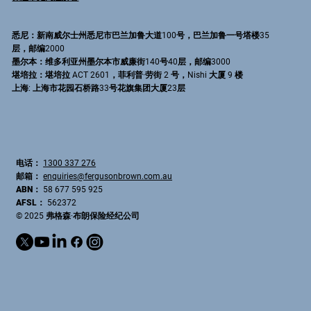
悉尼
：新南威尔士州悉尼市巴兰加鲁大道100号，巴兰加鲁一号塔楼35
层，邮编2000
墨尔本
：维多利亚州墨尔本市威廉街140号40层，邮编3000
堪培拉
：堪培拉 ACT 2601，菲利普·劳街 2 号，Nishi 大厦 9 楼
上海
: 上海市花园石桥路33号花旗集团大厦23层
电话：
1300 337 276
邮箱：
enquiries@fergusonbrown.com.au
ABN：
58 677 595 925
AFSL：
562372
© 2025 弗格森·布朗保险经纪公司