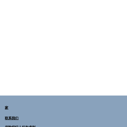
件:
andrew
@fergus
onbrown
.com.au
领英：
www.lin
kedin.co
m
家
联系我们