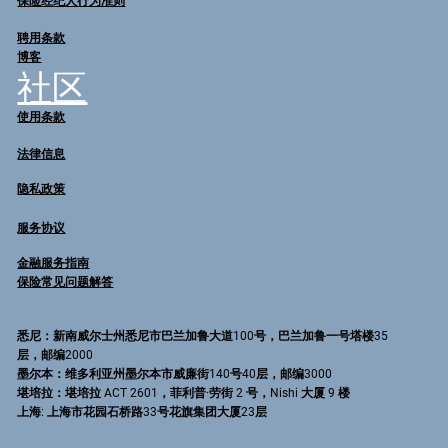
保险经纪人行为准则
聘用条款
博客
社区
使用条款
法律信息
隐私政策
服务协议
金融服务指南
保险常见问题解答
悉尼
：新南威尔士州悉尼市巴兰加鲁大道100号，巴兰加鲁一号塔楼35
层，邮编2000
墨尔本
：维多利亚州墨尔本市威廉街140号40层，邮编3000
堪培拉
：堪培拉 ACT 2601，菲利普·劳街 2 号，Nishi 大厦 9 楼
上海
: 上海市花园石桥路33号花旗集团大厦23层